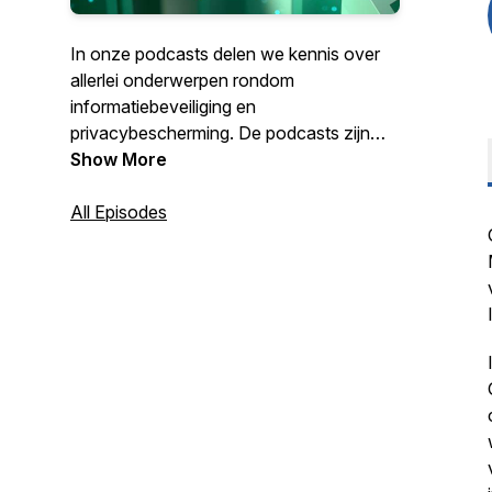
In onze podcasts delen we kennis over
allerlei onderwerpen rondom
informatiebeveiliging en
privacybescherming. De podcasts zijn
met name bedoeld voor professionals en
Show More
bestuurders in de publieke sector en hun
adviseurs.
All Episodes