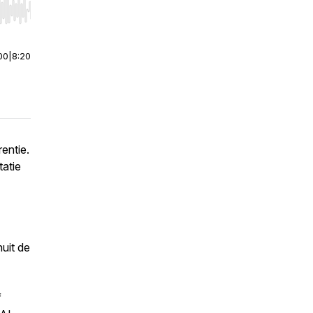
r end. Hold shift to jump forward or backward.
00
|
8:20
entie.
tatie
uit de
f