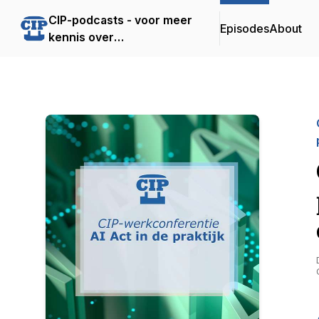
CIP-podcasts - voor meer
Episodes
About
kennis over
informatiebeveiliging en
privacybescherming