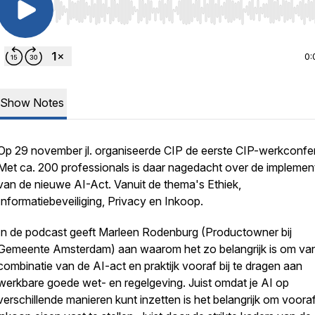
Use Left/Right to seek, Home/End to jump to start o
0:
Show Notes
Op ​29 november jl. organiseerde CIP de eerste CIP-werkconfer
Met ca. 200 professionals​ is daar nagedacht over de implemen
van de nieuwe AI-Act. Vanuit de thema's Ethiek,
Informatiebeveiliging, Privacy en Inkoop.
In de podcast geeft Marleen Rodenburg (Productowner bij
Gemeente Amsterdam) aan waarom het zo belangrijk is om van
combinatie van de AI-act en praktijk vooraf bij te dragen aan
werkbare goede wet- en regelgeving. Juist omdat je AI op
verschillende manieren kunt inzetten is het belangrijk om voora