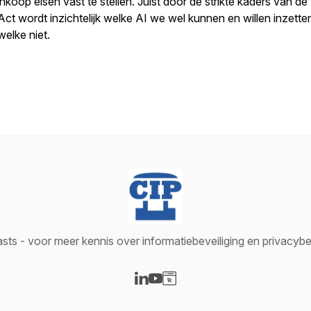
inkoop eisen vast te stellen. Juist door de strikte kaders van de
Act wordt inzichtelijk welke AI we wel kunnen en willen inzette
welke niet.
ts - voor meer kennis over informatiebeveiliging en privacy
Visit our LinkedIn page
Visit our YouTube page
Visit our Website page