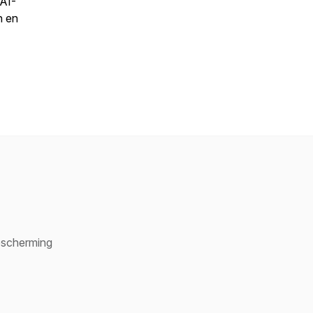
 AI-
n en
bescherming