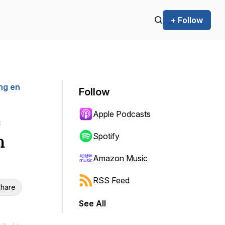
+ Follow
ng en
Follow
Apple Podcasts
e
Spotify
n
Amazon Music
RSS Feed
hare
See All